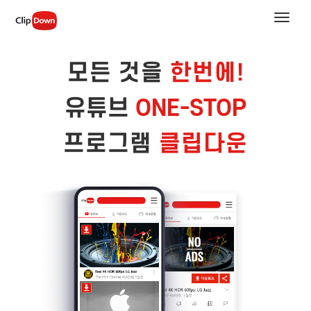
Toggle
naviga
모든 것을
한번에!
유튜브
ONE-STOP
프로그램
클립다운