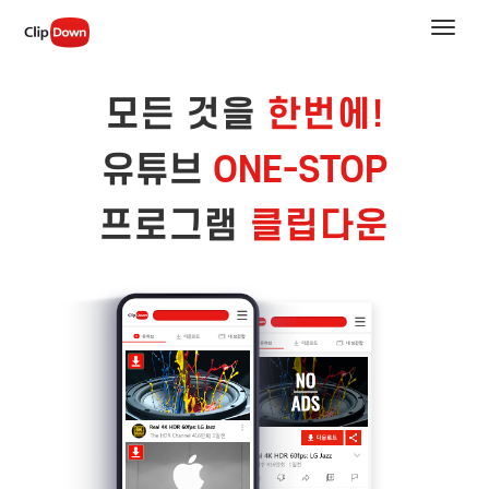
Toggle
naviga
모든 것을
한번에!
유튜브
ONE-STOP
프로그램
클립다운